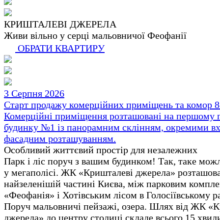
КРИШТАЛЕВІ ДЖЕРЕЛА
Живи вільно у серці мальовничої Феофанії
ОБРАТИ КВАРТИРУ
3 Серпня 2026
Старт продажу комерційних приміщень та комор 8-
Комерційні приміщення розташовані на першому 
будинку №1 із панорамним склінням, окремими вх
фасадним розташуванням.
Особливий життєвий простір для незалежних
Парк і ліс поруч з вашим будинком! Так, таке мож
у мегаполісі. ЖК «Кришталеві джерела» розташов
найзеленішій частині Києва, між парковим компл
«Феофанія» і Хотівським лісом в Голосіївському р
Поруч мальовничі пейзажі, озера. Шлях від ЖК «
джерела» до центру столиці складе всього 15 хвил