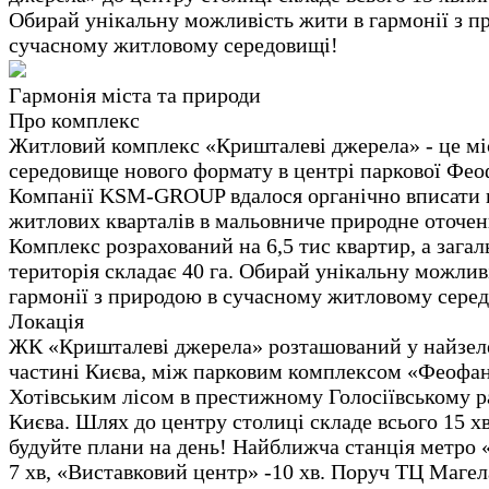
Обирай унікальну можливість жити в гармонії з п
сучасному житловому середовищі!
Гармонія міста та природи
Про комплекс
Житловий комплекс «Кришталеві джерела» - це мі
середовище нового формату в центрі паркової Феоф
Компанії KSM-GROUP вдалося органічно вписати 
житлових кварталів в мальовниче природне оточен
Комплекс розрахований на 6,5 тис квартир, а загал
територія складає 40 га. Обирай унікальну можлив
гармонії з природою в сучасному житловому сере
Локація
ЖК «Кришталеві джерела» розташований у найзел
частині Києва, між парковим комплексом «Феофан
Хотівським лісом в престижному Голосіївському р
Києва. Шлях до центру столиці складе всього 15 х
будуйте плани на день! Найближча станція метро 
7 хв, «Виставковий центр» -10 хв. Поруч ТЦ Маге