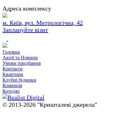
Адреса комплексу
м. Київ, вул. Метрологічна, 42
Заплануйте візит
Головна
Акції та Новини
Умови придбання
Контакти
Квартири
Клубні будинки
Комерція
Котеджі
© 2013-2026 "Кришталевi джерела"