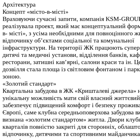
Архітектура
Концепт «місто-в-місті»
Враховуючи сучасні запити, компанія KSM-GROU
реалізувала проект, який має концептуальний форм
в- місті», з усіма необхідними для повноцінного ж
відпочинку об’єктами соціальної та комунальної
інфраструктури. На території ЖК працюють супер
дитячі та медичні установи, відділення банків, каф
ресторани, затишні кав’ярні, салони краси та ін. 
дозвілля стала площа із світловим фонтаном і пар
зоною.
«Золотий стандарт»
Квартальна забудова в ЖК «Кришталеві джерела» 
унікальну можливість мати свій власний життєвий
забезпечує підвищений комфорт і безпеку прожив
Європі, саме клубна середньоповерхова забудова в
визнана «золотим стандартом» житла. Двори клуб
кварталів повністю закриті для сторонніх, облашт
відпочинку, дитячими та спортивними майданчик