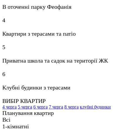
В оточенні парку Феофанія
4
Квартири з терасами та патіо
5
Приватна школа та садок на території ЖК
6
Клубні будинки з терасами
ВИБІР КВАРТИР
4 черга
5 черга
6 черга
7 черга
8 черга
клубні будинки
Планування квартир
Всі
1-кімнатні