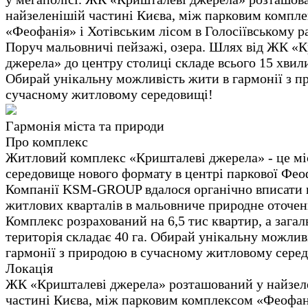
найзеленішій частині Києва, між парковим компл
«Феофанія» і Хотівським лісом в Голосіївському р
Поруч мальовничі пейзажі, озера. Шлях від ЖК «
джерела» до центру столиці складе всього 15 хвил
Обирай унікальну можливість жити в гармонії з п
сучасному житловому середовищі!
Гармонія міста та природи
Про комплекс
Житловий комплекс «Кришталеві джерела» - це мі
середовище нового формату в центрі паркової Феоф
Компанії KSM-GROUP вдалося органічно вписати 
житлових кварталів в мальовниче природне оточен
Комплекс розрахований на 6,5 тис квартир, а загал
територія складає 40 га. Обирай унікальну можлив
гармонії з природою в сучасному житловому сере
Локація
ЖК «Кришталеві джерела» розташований у найзел
частині Києва, між парковим комплексом «Феофан