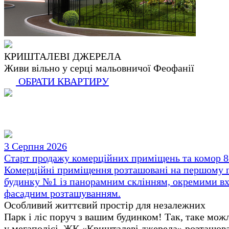
КРИШТАЛЕВІ ДЖЕРЕЛА
Живи вільно у серці мальовничої Феофанії
ОБРАТИ КВАРТИРУ
3 Серпня 2026
Старт продажу комерційних приміщень та комор 8-
Комерційні приміщення розташовані на першому 
будинку №1 із панорамним склінням, окремими вх
фасадним розташуванням.
Особливий життєвий простір для незалежних
Парк і ліс поруч з вашим будинком! Так, таке мож
у мегаполісі. ЖК «Кришталеві джерела» розташов