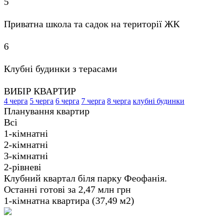
5
Приватна школа та садок на території ЖК
6
Клубні будинки з терасами
ВИБІР КВАРТИР
4 черга
5 черга
6 черга
7 черга
8 черга
клубні будинки
Планування квартир
Всі
1-кімнатні
2-кімнатні
3-кімнатні
2-рівневі
Клубний квартал біля парку Феофанія.
Останні готові за 2,47 млн грн
1-кімнатна квартира (37,49 м2)