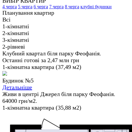
ВИБІР КВАРТИР
4 черга
5 черга
6 черга
7 черга
8 черга
клубні будинки
Планування квартир
Всі
1-кімнатні
2-кімнатні
3-кімнатні
2-рівневі
Клубний квартал біля парку Феофанія.
Останні готові за 2,47 млн грн
1-кімнатна квартира (37,49 м2)
Будинок №5
Детальніше
Живи в центрі Джерел біля парку Феофанія.
64000 грн/м2.
1-кімнатна квартира (35,88 м2)