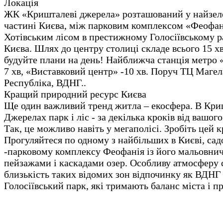
Локація
ЖК «Кришталеві джерела» розташований у найзел
частині Києва, між парковим комплексом «Феофан
Хотівським лісом в престижному Голосіївському р
Києва. Шлях до центру столиці складе всього 15 х
будуйте плани на день! Найближча станція метро 
7 хв, «Виставковий центр» -10 хв. Поруч ТЦ Маге
Республіка, ВДНГ..
Кращий природний ресурс Києва
Ще один важливий тренд житла – екосфера. В Кр
Джерелах парк і ліс - за декілька кроків від вашог
Так, це можливо навіть у мегаполісі. Зробіть цей к
Прогуляйтеся по одному з найбільших в Києві, сад
-парковому комплексу Феофанія із його мальовни
пейзажами і каскадами озер. Особливу атмосферу
близькість таких відомих зон відпочинку як ВДНГ 
Голосіївський парк, які тримають баланс міста і п