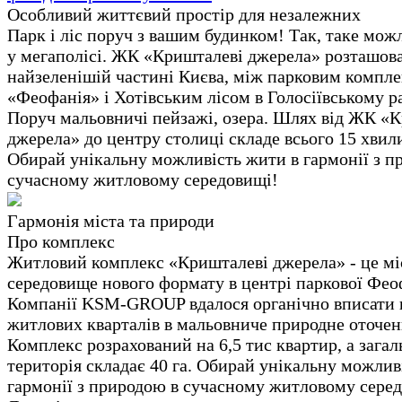
Особливий життєвий простір для незалежних
Парк і ліс поруч з вашим будинком! Так, таке мож
у мегаполісі. ЖК «Кришталеві джерела» розташов
найзеленішій частині Києва, між парковим компл
«Феофанія» і Хотівським лісом в Голосіївському р
Поруч мальовничі пейзажі, озера. Шлях від ЖК «
джерела» до центру столиці складе всього 15 хвил
Обирай унікальну можливість жити в гармонії з п
сучасному житловому середовищі!
Гармонія міста та природи
Про комплекс
Житловий комплекс «Кришталеві джерела» - це мі
середовище нового формату в центрі паркової Феоф
Компанії KSM-GROUP вдалося органічно вписати 
житлових кварталів в мальовниче природне оточен
Комплекс розрахований на 6,5 тис квартир, а загал
територія складає 40 га. Обирай унікальну можлив
гармонії з природою в сучасному житловому сере