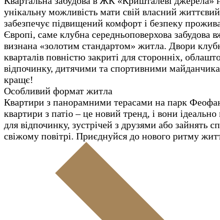
Квартальна забудова в ЖК «Кришталеві джерела» 
унікальну можливість мати свій власний життєвий
забезпечує підвищений комфорт і безпеку прожив
Європі, саме клубна середньоповерхова забудова в
визнана «золотим стандартом» житла. Двори клуб
кварталів повністю закриті для сторонніх, облашт
відпочинку, дитячими та спортивними майданчик
кращє!
Особливий формат житла
Квартири з панорамними терасами на парк Феофа
квартири з патіо – це новий тренд, і вони ідеально
для відпочинку, зустрічей з друзями або зайнять с
свіжому повітрі. Приєднуйся до нового ритму жит