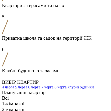
Квартири з терасами та патіо
5
Приватна школа та садок на території ЖК
6
Клубні будинки з терасами
ВИБІР КВАРТИР
4 черга
5 черга
6 черга
7 черга
8 черга
клубні будинки
Планування квартир
Всі
1-кімнатні
2-кімнатні