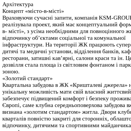
Архітектура
Концепт «місто-в-місті»
Враховуючи сучасні запити, компанія KSM-GROU
реалізувала проект, який має концептуальний форм
в- місті», з усіма необхідними для повноцінного ж
відпочинку об’єктами соціальної та комунальної
інфраструктури. На території ЖК працюють супер
дитячі та медичні установи, відділення банків, каф
ресторани, затишні кав’ярні, салони краси та ін. 
дозвілля стала площа із світловим фонтаном і пар
зоною.
«Золотий стандарт»
Квартальна забудова в ЖК «Кришталеві джерела» 
унікальну можливість мати свій власний життєвий
забезпечує підвищений комфорт і безпеку прожив
Європі, саме клубна середньоповерхова забудова в
визнана «золотим стандартом» житла. Двори клуб
кварталів повністю закриті для сторонніх, облашт
відпочинку, дитячими та спортивними майданчик