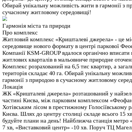
Обирай унікальну можливість жити в гармонії з п
сучасному житловому середовищі!
Гармонія міста та природи
Про комплекс
Житловий комплекс «Кришталеві джерела» - це мі
середовище нового формату в центрі паркової Феоф
Компанії KSM-GROUP вдалося органічно вписати 
житлових кварталів в мальовниче природне оточен
Комплекс розрахований на 6,5 тис квартир, а загал
територія складає 40 га. Обирай унікальну можлив
гармонії з природою в сучасному житловому сере
Локація
ЖК «Кришталеві джерела» розташований у найзел
частині Києва, між парковим комплексом «Феофан
Хотівським лісом в престижному Голосіївському р
Києва. Шлях до центру столиці складе всього 15 х
будуйте плани на день! Найближча станція метро 
7 хв, «Виставковий центр» -10 хв. Поруч ТЦ Маге