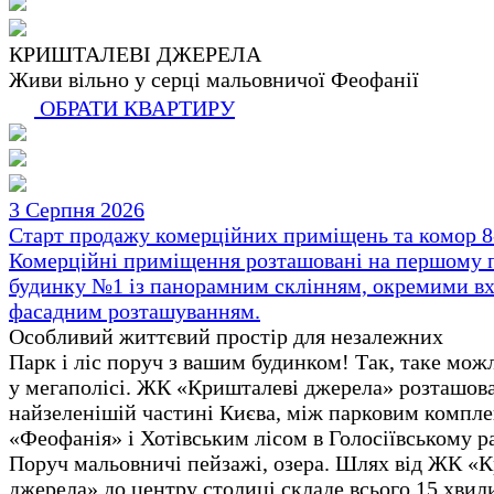
КРИШТАЛЕВІ ДЖЕРЕЛА
Живи вільно у серці мальовничої Феофанії
ОБРАТИ КВАРТИРУ
3 Серпня 2026
Старт продажу комерційних приміщень та комор 8-
Комерційні приміщення розташовані на першому 
будинку №1 із панорамним склінням, окремими вх
фасадним розташуванням.
Особливий життєвий простір для незалежних
Парк і ліс поруч з вашим будинком! Так, таке мож
у мегаполісі. ЖК «Кришталеві джерела» розташов
найзеленішій частині Києва, між парковим компл
«Феофанія» і Хотівським лісом в Голосіївському р
Поруч мальовничі пейзажі, озера. Шлях від ЖК «
джерела» до центру столиці складе всього 15 хвил