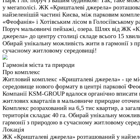
Парк і ліс поруч з вашим будинком! Так, таке мож
у мегаполісі. ЖК «Кришталеві джерела» розташов
найзеленішій частині Києва, між парковим компл
«Феофанія» і Хотівським лісом в Голосіївському р
Поруч мальовничі пейзажі, озера. Шлях від ЖК «
джерела» до центру столиці складе всього 15 хвил
Обирай унікальну можливість жити в гармонії з п
сучасному житловому середовищі!
Гармонія міста та природи
Про комплекс
Житловий комплекс «Кришталеві джерела» - це мі
середовище нового формату в центрі паркової Феоф
Компанії KSM-GROUP вдалося органічно вписати 
житлових кварталів в мальовниче природне оточен
Комплекс розрахований на 6,5 тис квартир, а загал
територія складає 40 га. Обирай унікальну можлив
гармонії з природою в сучасному житловому сере
Локація
ЖК «Кришталеві джерела» розташований у найзел