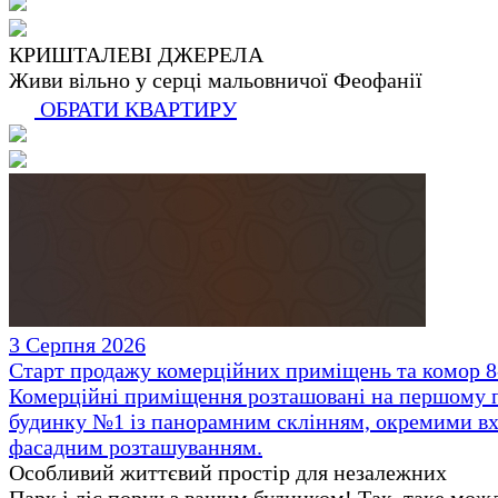
КРИШТАЛЕВІ ДЖЕРЕЛА
Живи вільно у серці мальовничої Феофанії
ОБРАТИ КВАРТИРУ
3 Серпня 2026
Старт продажу комерційних приміщень та комор 8-
Комерційні приміщення розташовані на першому 
будинку №1 із панорамним склінням, окремими вх
фасадним розташуванням.
Особливий життєвий простір для незалежних